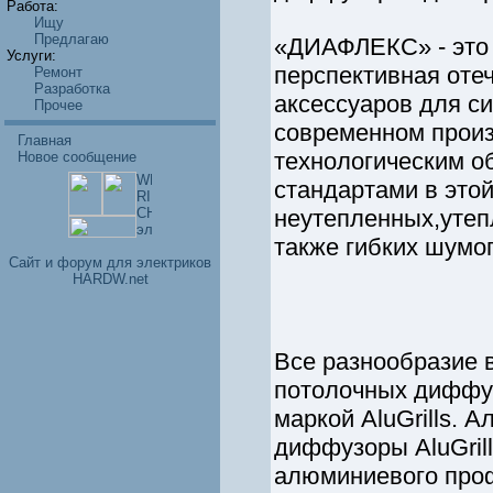
Работа:
Ищу
Предлагаю
«ДИАФЛЕКС» - это 
Услуги:
перспективная оте
Ремонт
Разработка
аксессуаров для с
Прочее
современном прои
Главная
технологическим о
Новое сообщение
стандартами в это
неутепленных,уте
также гибких шумо
Cайт и форум для электриков
HARDW.net
Все разнообразие 
потолочных диффуз
маркой AluGrills.
диффузоры AluGrill
алюминиевого про