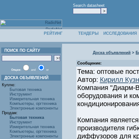
Search datasheet
РЕЙТИНГ
ТЕНДЕРЫ
ИССЛЕДОВАНИЯ
ПОИСК ПО САЙТУ
Доска объявлений
>
Б
Сообщение:
Тема: оптовые пос
Опции:
and
or
ДОСКА ОБЪЯВЛЕНИЙ
Автор:
Кирилл Куз
Куплю:
Компания "Диарм-В
Бытовая техника
Инструмент
оборудования и ко
Измерительная техника
кондиционирования
Компьютеры, оргтехника
Электронные компоненты
Продам:
Бытовая техника
Компания является
Инструмент
производителя гиб
Измерительная техника
Компьютеры, оргтехника
диффузоров для к
Электронные компоненты