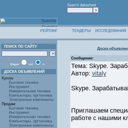
Search datasheet
РЕЙТИНГ
ТЕНДЕРЫ
ИССЛЕДОВАНИЯ
ПОИСК ПО САЙТУ
Доска объявлен
Сообщение:
Тема: Skype. Зара
Опции:
and
or
ДОСКА ОБЪЯВЛЕНИЙ
Автор:
vitaly
Куплю:
Бытовая техника
Инструмент
Skype. Зарабатыва
Измерительная техника
Компьютеры, оргтехника
Электронные компоненты
Продам:
Бытовая техника
Приглашаем специа
Инструмент
работе с нашими к
Измерительная техника
Компьютеры, оргтехника
Электронные компоненты