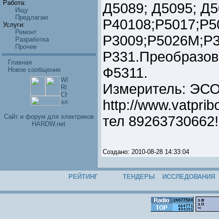
Работа:
Д5089; Д5095; Д5
Ищу
Предлагаю
Р40108;Р5017;Р5
Услуги:
Ремонт
Р3009;Р5026М;Р3
Разработка
Прочее
Р331.Преобразова
Главная
Ф5311.
Новое сообщение
Измеритель: ЭСО
http://www.vatpribo
Cайт и форум для электриков
тел 89263730662!
HARDW.net
Создано: 2010-08-28 14:33:04
РЕЙТИНГ
ТЕНДЕРЫ
ИССЛЕДОВАНИЯ