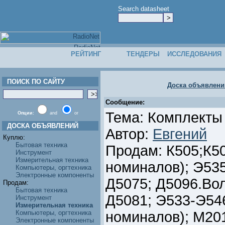
Search datasheet
РЕЙТИНГ
ТЕНДЕРЫ
ИССЛЕДОВАНИЯ
ПОИСК ПО САЙТУ
Доска объявлени
Сообщение:
Тема: Комплекты
Опции:
and
or
ДОСКА ОБЪЯВЛЕНИЙ
Автор:
Евгений
Куплю:
Бытовая техника
Продам: К505;К5
Инструмент
Измерительная техника
номиналов); Э535
Компьютеры, оргтехника
Электронные компоненты
Д5075; Д5096.Вол
Продам:
Бытовая техника
Д5081; Э533-Э54
Инструмент
Измерительная техника
Компьютеры, оргтехника
номиналов); М201
Электронные компоненты