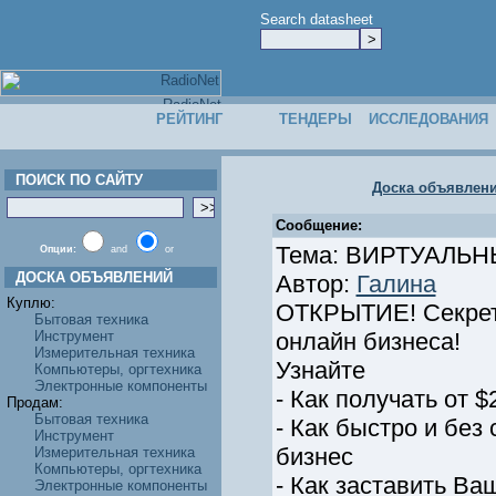
Search datasheet
РЕЙТИНГ
ТЕНДЕРЫ
ИССЛЕДОВАНИЯ
ПОИСК ПО САЙТУ
Доска объявлен
Сообщение:
Тема: ВИРТУАЛЬ
Опции:
and
or
ДОСКА ОБЪЯВЛЕНИЙ
Автор:
Галина
Куплю:
ОТКРЫТИЕ! Секрет
Бытовая техника
Инструмент
онлайн бизнеса!
Измерительная техника
Узнайте
Компьютеры, оргтехника
Электронные компоненты
- Как получать от 
Продам:
Бытовая техника
- Как быстро и без
Инструмент
бизнеc
Измерительная техника
Компьютеры, оргтехника
- Как заставить Ва
Электронные компоненты