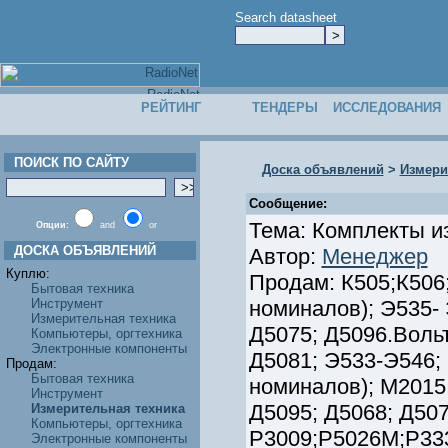
Search datasheet
РЕЙТИНГ
ТЕНДЕРЫ
ИССЛЕДОВАНИЯ
ПОИСК ПО САЙТУ
Доска объявлений
>
Измери
Сообщение:
Тема: Комплекты и
Опции:
and
or
ДОСКА ОБЪЯВЛЕНИЙ
Автор:
Менеджер
Куплю:
Продам: К505;К506
Бытовая техника
Инструмент
номиналов); Э535- 
Измерительная техника
Д5075; Д5096.Воль
Компьютеры, оргтехника
Электронные компоненты
Д5081; Э533-Э546;
Продам:
Бытовая техника
номиналов); М2015;
Инструмент
Д5095; Д5068; Д50
Измерительная техника
Компьютеры, оргтехника
Р3009;Р5026М;Р333
Электронные компоненты