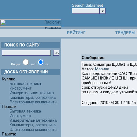
Search datasheet
РЕЙТИНГ
ТЕНДЕРЫ
ПОИСК ПО САЙТУ
Сообщение:
Тема: Омметры Щ306/1 и Щ3
Опции:
and
or
Автор:
Марина
ДОСКА ОБЪЯВЛЕНИЙ
Как представители ОАО "Кра
САМЫЕ НИЗКИЕ ЦЕНЫ, при ус
Куплю:
приборы новые!
Бытовая техника
срок отгрузки 14-20 дней
Инструмент
по ценам и скидкам уточняйте 
Измерительная техника
Компьютеры, оргтехника
Электронные компоненты
Создано: 2010-08-30 12:19:
Продам:
Бытовая техника
Инструмент
Измерительная техника
Компьютеры, оргтехника
Электронные компоненты
Работа: