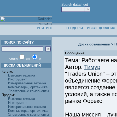
Search datasheet
РЕЙТИНГ
ТЕНДЕРЫ
ИССЛЕДОВАНИЯ
ПОИСК ПО САЙТУ
Доска объявлений
>
П
Сообщение:
Тема: Работаете н
Опции:
and
or
ДОСКА ОБЪЯВЛЕНИЙ
Автор:
Тимур
Куплю:
"Traders Union" –
Бытовая техника
Инструмент
объединение Форек
Измерительная техника
является создание
Компьютеры, оргтехника
Электронные компоненты
условий, а также 
Продам:
Бытовая техника
рынке Форекс.
Инструмент
Измерительная техника
Компьютеры, оргтехника
Наша миссия – луч
Электронные компоненты