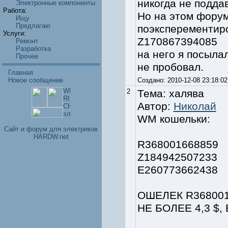
никогда не подда
Электронные компоненты
Работа:
Но на этом форум
Ищу
Предлагаю
поэксперементир
Услуги:
Z170867394085
Ремонт
Разработка
на него я посылал
Прочее
не пробовал.
Главная
Новое сообщение
Создано: 2010-12-08 23:18
2
Тема: халява
Автор:
Николай
WM кошельки:
Cайт и форум для электриков
HARDW.net
R368001668859
Z184942507233
E260773662438
ОШЕЛЕК R3680016
НЕ БОЛЕЕ 4,3 $, 