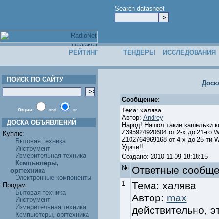
Search datasheet
РЕЙТИНГ
ТЕНДЕРЫ
ИССЛЕДОВАНИЯ
ПОИСК ПО САЙТУ
Доск
Сообщение:
Тема: халява
Опции:
and
or
Автор:
Andrey
ДОСКА ОБЪЯВЛЕНИЙ
Народ! Нашол такие кашельки к
Z395924920604 от 2-х до 21-го 
Куплю:
Z102764969168 от 4-х до 25-ти 
Бытовая техника
Удачи!!
Инструмент
Измерительная техника
Создано: 2010-11-09 18:18:15
Компьютеры,
№
Ответные cообще
оргтехника
Электронные компоненты
1
Тема: халява
Продам:
Бытовая техника
Автор:
max
Инструмент
Измерительная техника
действительно, э
Компьютеры, оргтехника