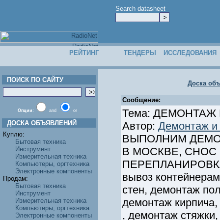
Search datasheet
РЕЙТИНГ
ТЕНДЕРЫ
ИССЛЕДОВАНИЯ
ПОИСК ПО САЙТУ
Доска об
Сообщение:
Тема: ДЕМОНТАЖ
Опции:
and
or
ДОСКА ОБЪЯВЛЕНИЙ
Автор:
Демонтаж и 
Куплю:
ВЫПОЛНИМ ДЕМО
Бытовая техника
Инструмент
В МОСКВЕ, СНОС
Измерительная техника
ПЕРЕПЛАНИРОВКА п
Компьютеры, оргтехника
Электронные компоненты
вывоз контейнерами
Продам:
Бытовая техника
стен, демонтаж пол
Инструмент
демонтаж кирпича,
Измерительная техника
Компьютеры, оргтехника
, демонтаж стяжки,
Электронные компоненты