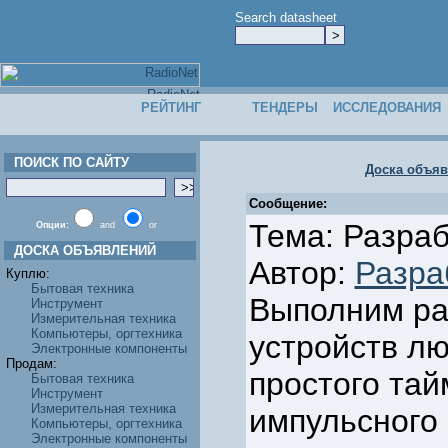
Search datasheet
РЕЙТИНГ
ТЕНДЕРЫ
ИССЛЕДОВАНИЯ
ПОИСК ПО САЙТУ
Доска объя
Сообщение:
Тема: Разраб
Опции:
and
or
ДОСКА ОБЪЯВЛЕНИЙ
Автор:
Разра
Куплю:
Бытовая техника
Выполним ра
Инструмент
Измерительная техника
Компьютеры, оргтехника
устройств лю
Электронные компоненты
Продам:
простого та
Бытовая техника
Инструмент
Измерительная техника
импульсного 
Компьютеры, оргтехника
Электронные компоненты