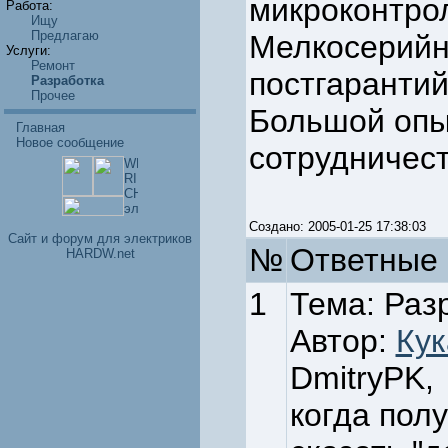
микроконтро
Работа:
Ищу
Предлагаю
Мелкосерийн
Услуги:
Ремонт
постгаранти
Разработка
Прочее
Большой опы
Главная
Новое сообщение
сотрудничест
Создано: 2005-01-25 17:38:03
Cайт и форум для электриков
№
Ответные 
HARDW.net
1
Тема: Раз
Автор:
Кук
DmitryPK,
когда полу