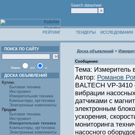
Search datasheet
РЕЙТИНГ
ТЕНДЕРЫ
ИССЛЕДОВАНИЯ
ПОИСК ПО САЙТУ
Доска объявлений
>
Измерит
Сообщение:
Тема: Измеритель 
Опции:
and
or
ДОСКА ОБЪЯВЛЕНИЙ
Автор:
Романов Ро
Куплю:
BALTECH VP-3410 –
Бытовая техника
Инструмент
вибрации насосных
Измерительная техника
датчиками с магни
Компьютеры, оргтехника
Электронные компоненты
электронным блоко
Продам:
Бытовая техника
ускорения, скорос
Инструмент
мониторинга технич
Измерительная техника
Компьютеры, оргтехника
насосного оборудо
Электронные компоненты