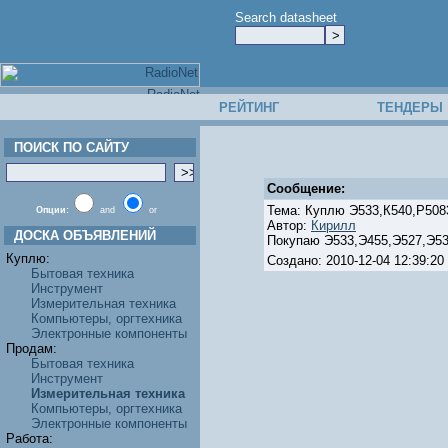
Search datasheet
РЕЙТИНГ
ТЕНДЕРЫ
ПОИСК ПО САЙТУ
Сообщение:
Тема: Куплю Э533,К540,Р5083
Опции:
and
or
Автор:
Кирилл
ДОСКА ОБЪЯВЛЕНИЙ
Покупаю Э533,Э455,Э527,Э53
Куплю:
Создано: 2010-12-04 12:39:
Бытовая техника
Инструмент
Измерительная техника
Компьютеры, оргтехника
Электронные компоненты
Продам:
Бытовая техника
Инструмент
Измерительная техника
Компьютеры, оргтехника
Электронные компоненты
Работа: