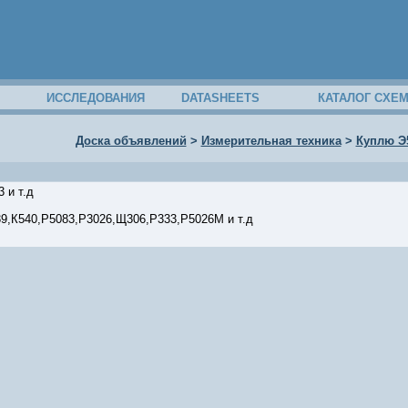
ИССЛЕДОВАНИЯ
DATASHEETS
КАТАЛОГ СХЕ
Доска объявлений
>
Измерительная техника
>
Куплю Э5
 и т.д
9,К540,Р5083,Р3026,Щ306,Р333,Р5026М и т.д
20