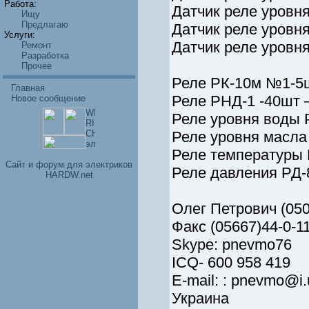
Работа:
Датчик реле уров
Ищу
Предлагаю
Датчик реле уров
Услуги:
Датчик реле уров
Ремонт
Разработка
Прочее
Реле РК-10м №1-5ш
Главная
Реле РНД-1 -40шт 
Новое сообщение
Реле уровня воды 
Реле уровня масла
Реле температуры 
Cайт и форум для электриков
Реле давления РД-8
HARDW.net
Олег Петрович (050
Факс (05667)44-0-1
Skype: pnevmo76
ICQ- 600 958 419
E-mail: : pnevmo@i.
Украина