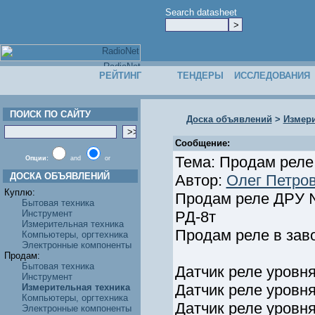
Search datasheet
РЕЙТИНГ
ТЕНДЕРЫ
ИССЛЕДОВАНИЯ
ПОИСК ПО САЙТУ
Доска объявлений
>
Измери
Сообщение:
Тема: Продам реле
Опции:
and
or
ДОСКА ОБЪЯВЛЕНИЙ
Автор:
Олег Петро
Куплю:
Продам реле ДРУ №
Бытовая техника
Инструмент
РД-8т
Измерительная техника
Продам реле в завод
Компьютеры, оргтехника
Электронные компоненты
Продам:
Бытовая техника
Датчик реле уров
Инструмент
Датчик реле уров
Измерительная техника
Компьютеры, оргтехника
Датчик реле уров
Электронные компоненты