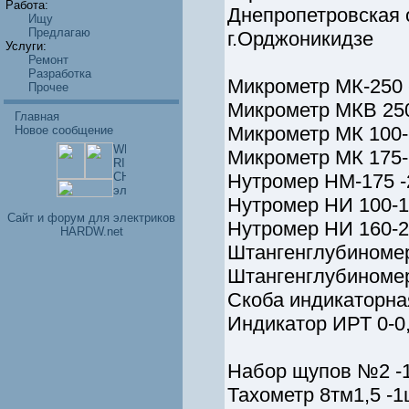
Работа:
Днепропетровская 
Ищу
Предлагаю
г.Орджоникидзе
Услуги:
Ремонт
Разработка
Микрометр МК-250 
Прочее
Микрометр МКВ 250
Главная
Микрометр МК 100-1
Новое сообщение
Микрометр МК 175-2
Нутромер НМ-175 -
Нутромер НИ 100-16
Cайт и форум для электриков
Нутромер НИ 160-25
HARDW.net
Штангенглубиномер
Штангенглубиномер
Скоба индикаторна
Индикатор ИРТ 0-0,
Набор щупов №2 -
Тахометр 8тм1,5 -1