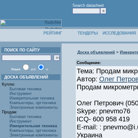
Search datasheet
РЕЙТИНГ
ТЕНДЕРЫ
ИССЛЕДОВАНИЯ
ПОИСК ПО САЙТУ
Доска объявлений
>
Измерите
Сообщение:
Тема: Продам микр
Опции:
and
or
ДОСКА ОБЪЯВЛЕНИЙ
Автор:
Олег Петро
Куплю:
Продам микрометры
Бытовая техника
Инструмент
Измерительная техника
Олег Петрович (050
Компьютеры, оргтехника
Электронные компоненты
Skype: pnevmo76
Продам:
Бытовая техника
ICQ- 600 958 419
Инструмент
E-mail: : pnevmo@i.
Измерительная техника
Компьютеры, оргтехника
Украина
Электронные компоненты