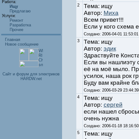
Работа:
2
Тема: ищу
Ищу
Предлагаю
Автор:
Миха
Услуги:
Всем привет!!!
Ремонт
Разработка
Если у кого схема 
Прочее
Создано: 2006-04-01 11:53:
Главная
3
Тема: ищу
Новое сообщение
Автор:
эдик
Здраствуйте Конст
Если вы нашлиэту 
её на моё мыло. П
Cайт и форум для электриков
усилок, наша рок г
HARDW.net
Буду вам крайне бл
Создано: 2006-03-29 23:44
4
Тема: ищу
Автор:
сергей
если нашел сбросьн
очень нужна
Создано: 2006-01-18 18:16
5
Тема: ищу