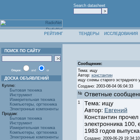
Search datasheet
РЕЙТИНГ
ТЕНДЕРЫ
ИССЛЕДОВАНИЯ
ПОИСК ПО САЙТУ
Сообщение:
Тема: ищу
Опции:
and
or
Автор:
константин
ДОСКА ОБЪЯВЛЕНИЙ
ищу схемы старого эстрадного 
Куплю:
Создано: 2003-08-04 06:04:33
Бытовая техника
№
Ответные cообщен
Инструмент
Измерительная техника
1
Тема: ищу
Компьютеры, оргтехника
Электронные компоненты
Автор:
Евгений
Продам:
Константин прочел
Бытовая техника
Инструмент
электронника 100, 
Измерительная техника
1983 годов выпуска
Компьютеры, оргтехника
Электронные компоненты
Создано: 2009-06-29 19:34