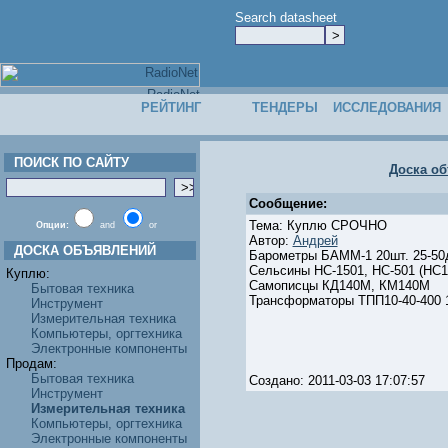
Search datasheet
РЕЙТИНГ
ТЕНДЕРЫ
ИССЛЕДОВАНИЯ
ПОИСК ПО САЙТУ
Доска о
Сообщение:
Тема: Куплю СРОЧНО
Опции:
and
or
Автор:
Андрей
ДОСКА ОБЪЯВЛЕНИЙ
Барометры БАММ-1 20шт. 25-50
Сельсины НС-1501, НС-501 (НС1
Куплю:
Самописцы КД140М, КМ140М
Бытовая техника
Трансформаторы ТПП10-40-400 
Инструмент
Измерительная техника
Компьютеры, оргтехника
Электронные компоненты
Продам:
Бытовая техника
Создано: 2011-03-03 17:07:57
Инструмент
Измерительная техника
Компьютеры, оргтехника
Электронные компоненты