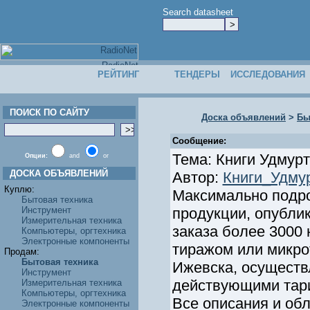
Search datasheet
РЕЙТИНГ
ТЕНДЕРЫ
ИССЛЕДОВАНИЯ
ПОИСК ПО САЙТУ
Доска объявлений
>
Бы
Сообщение:
Тема: Книги Удмурт
Опции:
and
or
ДОСКА ОБЪЯВЛЕНИЙ
Автор:
Книги_Удму
Куплю:
Максимально подро
Бытовая техника
Инструмент
продукции, опубли
Измерительная техника
заказа более 3000
Компьютеры, оргтехника
Электронные компоненты
тиражом или микро
Продам:
Бытовая техника
Ижевска, осуществ
Инструмент
действующими тар
Измерительная техника
Компьютеры, оргтехника
Все описания и об
Электронные компоненты