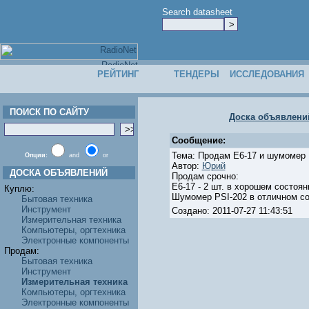
Search datasheet
РЕЙТИНГ
ТЕНДЕРЫ
ИССЛЕДОВАНИЯ
ПОИСК ПО САЙТУ
Доска объявлени
Сообщение:
Тема: Продам Е6-17 и шумомер 
Опции:
and
or
Автор:
Юрий
ДОСКА ОБЪЯВЛЕНИЙ
Продам срочно:
Е6-17 - 2 шт. в хорошем состоян
Куплю:
Шумомер PSI-202 в отличном со
Бытовая техника
Инструмент
Создано: 2011-07-27 11:43:51
Измерительная техника
Компьютеры, оргтехника
Электронные компоненты
Продам:
Бытовая техника
Инструмент
Измерительная техника
Компьютеры, оргтехника
Электронные компоненты