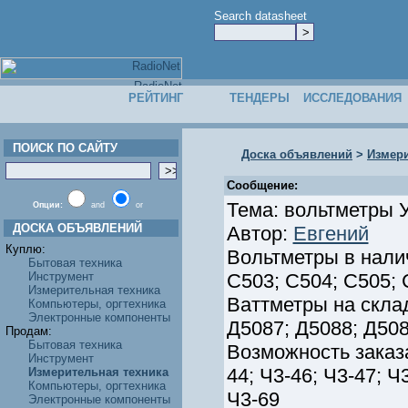
Search datasheet
РЕЙТИНГ
ТЕНДЕРЫ
ИССЛЕДОВАНИЯ
ПОИСК ПО САЙТУ
Доска объявлений
>
Измери
Сообщение:
Тема: вольтметры 
Опции:
and
or
ДОСКА ОБЪЯВЛЕНИЙ
Автор:
Евгений
Куплю:
Вольтметры в налич
Бытовая техника
Инструмент
С503; С504; С505; 
Измерительная техника
Ваттметры на склад
Компьютеры, оргтехника
Электронные компоненты
Д5087; Д5088; Д508
Продам:
Бытовая техника
Возможность заказа
Инструмент
44; Ч3-46; Ч3-47; Ч
Измерительная техника
Компьютеры, оргтехника
Ч3-69
Электронные компоненты