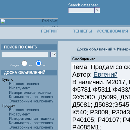
Search datasheet
РЕЙТИНГ
ТЕНДЕРЫ
ИССЛЕДОВАНИЯ
ПОИСК ПО САЙТУ
Доска объявлений
>
Измери
Сообщение:
Тема: Продам со с
Опции:
and
or
ДОСКА ОБЪЯВЛЕНИЙ
Автор:
Евгений
Куплю:
В наличии: М2017;
Бытовая техника
Инструмент
Ф5781;Ф5311;Ф433/
Измерительная техника
ЭУ5000; Д5099; Д51
Компьютеры, оргтехника
Электронные компоненты
Д5081; Д5082;Э545;
Продам:
Бытовая техника
К540; Р3009; Р3043
Инструмент
Р40105; Р40107; Р4
Измерительная техника
Компьютеры, оргтехника
Р4085М1;
Электронные компоненты