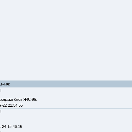
25
ения:
Ы
родаже блок Я4С-96.
07-22 21:54:55
Ы
11-24 15:46:16