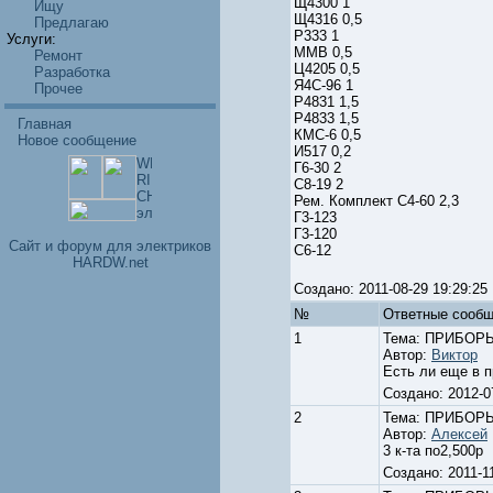
Щ4300 1
Ищу
Щ4316 0,5
Предлагаю
Р333 1
Услуги:
ММВ 0,5
Ремонт
Ц4205 0,5
Разработка
Я4С-96 1
Прочее
Р4831 1,5
Р4833 1,5
Главная
КМС-6 0,5
Новое сообщение
И517 0,2
Г6-30 2
С8-19 2
Рем. Комплект С4-60 2,3
Г3-123
Г3-120
Cайт и форум для электриков
С6-12
HARDW.net
Создано: 2011-08-29 19:29:
№
Ответные cообщ
1
Тема: ПРИБОР
Автор:
Виктор
Есть ли еще в п
Создано: 2012-
2
Тема: ПРИБОР
Автор:
Алексей
3 к-та по2,500р
Создано: 2011-