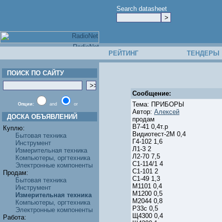
Search datasheet
РЕЙТИНГ
ТЕНДЕРЫ
ПОИСК ПО САЙТУ
Сообщение:
Тема: ПРИБОРЫ
Опции:
and
or
Автор:
Алексей
ДОСКА ОБЪЯВЛЕНИЙ
продам
В7-41 0,4т.р
Куплю:
Видиотест-2М 0,4
Бытовая техника
Г4-102 1,6
Инструмент
Л1-3 2
Измерительная техника
Л2-70 7,5
Компьютеры, оргтехника
С1-114/1 4
Электронные компоненты
С1-101 2
Продам:
С1-49 1,3
Бытовая техника
М1101 0,4
Инструмент
М1200 0,5
Измерительная техника
М2044 0,8
Компьютеры, оргтехника
Р33с 0,5
Электронные компоненты
Щ4300 0,4
Работа: