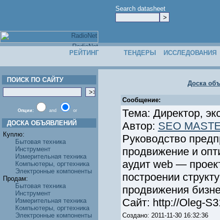
Search datasheet
РЕЙТИНГ
ТЕНДЕРЫ
ИССЛЕДОВАНИЯ
ПОИСК ПО САЙТУ
Доска об
Сообщение:
Тема: Директор, эк
Опции:
and
or
ДОСКА ОБЪЯВЛЕНИЙ
Автор:
SEO MAST
Куплю:
Руководство предп
Бытовая техника
Инструмент
продвижение и опти
Измерительная техника
аудит web — проек
Компьютеры, оргтехника
Электронные компоненты
построении структ
Продам:
Бытовая техника
продвижения бизне
Инструмент
Сайт: http://Oleg-S3
Измерительная техника
Компьютеры, оргтехника
Электронные компоненты
Создано: 2011-11-30 16:32:36