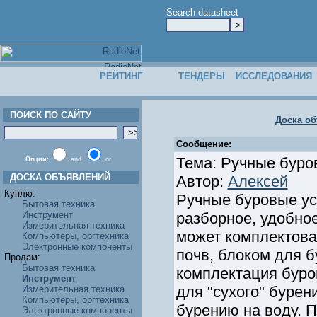
Search datasheet
РЕЙТИНГ
ТЕНДЕРЫ
ИССЛЕДОВАНИЯ
ПОИСК ПО САЙТУ
Доска о
Сообщение:
Тема: Ручные буро
Опции:
and
or
ДОСКА ОБЪЯВЛЕНИЙ
Автор:
Алексей
Куплю:
Ручные буровые уст
Бытовая техника
Инструмент
разборное, удобное
Измерительная техника
может комплектова
Компьютеры, оргтехника
Электронные компоненты
почв, блоком для 
Продам:
Бытовая техника
комплектация буров
Инструмент
для "сухого" буре
Измерительная техника
Компьютеры, оргтехника
бурению на воду. П
Электронные компоненты