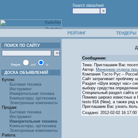
Search datasheet
РЕЙТИНГ
ТЕНДЕРЫ
ПОИСК ПО САЙТУ
Д
Сообщение:
Тема: Приглашаем Вас посет
Опции:
and
or
Автор:
Менеджер отдела пр
ДОСКА ОБЪЯВЛЕНИЙ
Компания Тэсто Рус – Россий
Сайт затрагивает проблему 
Куплю:
Раздел «Шум вокруг нас» си
Бытовая техника
выбору средства определени
Инструмент
Специальный раздел сайта о
Измерительная техника
Помимо широко известных в Р
Компьютеры, оргтехника
testo 816 (New), а также ряд
Электронные компоненты
Приглашаем Вас узнать больш
Продам:
Бытовая техника
Создано: 2012-02-02 16:17:
Инструмент
Измерительная техника
Компьютеры, оргтехника
Электронные компоненты
Работа: