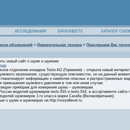
ИССЛЕДОВАНИЯ
DATASHEETS
КАТАЛОГ СХЕ
оска объявлений
>
Измерительная техника
>
Приглашаем Вас посет
ить новый сайт о шуме и шумоме
одаж
ское отделение концерна Testo AG (Германия) – открыла новый интерн
шумового загрязнения, существующую повсеместно, но на данный момен
стематизирует информацию о наиболее опасных и распространенных вид
я превышения шумового давления в том или ином случае.
тведен приборам для измерения шума – шумомерам.
оссии моделей шумомеров testo 815 и testo 816, в ассортименте сайта
 моделей шумомеров 1-го класса марки Casella (Великобритания).
е о шуме и шумомерах на http://soundlevel.ru.
00