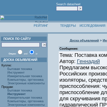
Search datasheet
РЕЙТИНГ
ТЕНДЕРЫ
ИССЛЕДОВАНИЯ
ПОИСК ПО САЙТУ
Доска объявлений
>
Ин
Сообщение:
Тема: Поставка ко
Опции:
and
or
ДОСКА ОБЪЯВЛЕНИЙ
Автор:
Геннадий
Куплю:
Предлагаем высоко
Бытовая техника
Инструмент
Российских произв
Измерительная техника
изоляторы, средст
Компьютеры, оргтехника
Электронные компоненты
приспособления: чу
Продам:
Бытовая техника
приспособление дл
Инструмент
для скручивания п
Измерительная техника
Компьютеры, оргтехника
гидравлический ПРГ-1
Электронные компоненты