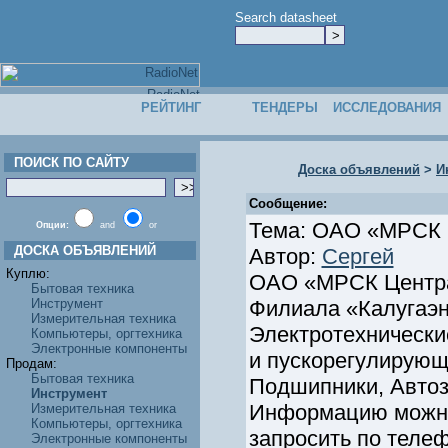
Search datasheet
РЕЙТИНГ
ТЕНДЕРЫ
ИССЛЕДОВАНИЯ
ПОИСК ПО САЙТУ
Доска объявлений
>
И
Сообщение:
Тема: ОАО «МРСК Ц
Опции:
and
or
ДОСКА ОБЪЯВЛЕНИЙ
Автор:
Сергей
Куплю:
ОАО «МРСК Центра 
Бытовая техника
Инструмент
Филиала «Калугаэн
Измерительная техника
Электротехнически
Компьютеры, оргтехника
Электронные компоненты
и пускорегулирующ
Продам:
Бытовая техника
Подшипники, Автоз
Инструмент
Информацию можно 
Измерительная техника
Компьютеры, оргтехника
запросить по телеф
Электронные компоненты