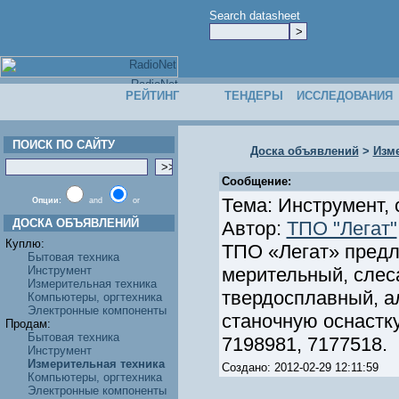
Search datasheet
РЕЙТИНГ
ТЕНДЕРЫ
ИССЛЕДОВАНИЯ
ПОИСК ПО САЙТУ
Доска объявлений
>
Изме
Сообщение:
Тема: Инструмент,
Опции:
and
or
ДОСКА ОБЪЯВЛЕНИЙ
Автор:
ТПО "Легат"
Куплю:
ТПО «Легат» предл
Бытовая техника
Инструмент
мерительный, слес
Измерительная техника
твердосплавный, а
Компьютеры, оргтехника
Электронные компоненты
станочную оснастку и
Продам:
Бытовая техника
7198981, 7177518.
Инструмент
Измерительная техника
Создано: 2012-02-29 12:11:59
Компьютеры, оргтехника
Электронные компоненты