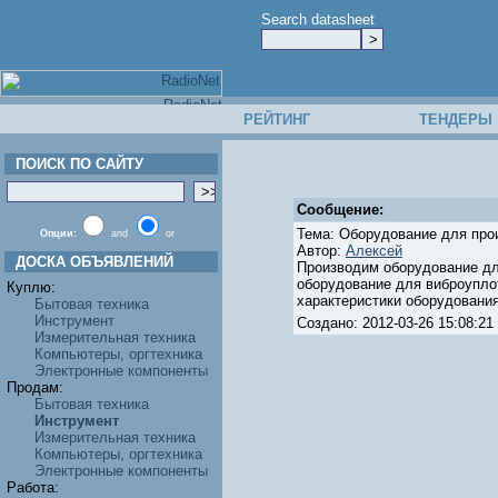
Search datasheet
РЕЙТИНГ
ТЕНДЕРЫ
ПОИСК ПО САЙТУ
Сообщение:
Тема: Оборудование для про
Опции:
and
or
Автор:
Алексей
ДОСКА ОБЪЯВЛЕНИЙ
Производим оборудование дл
оборудование для виброупло
Куплю:
характеристики оборудования,
Бытовая техника
Инструмент
Создано: 2012-03-26 15:08:
Измерительная техника
Компьютеры, оргтехника
Электронные компоненты
Продам:
Бытовая техника
Инструмент
Измерительная техника
Компьютеры, оргтехника
Электронные компоненты
Работа: