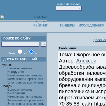
Search datasheet
РЕЙТИНГ
ТЕНДЕРЫ
ИССЛЕДОВАНИЯ
ПОИСК ПО САЙТУ
Доска о
Сообщение:
Тема: Окорочное о
Опции:
and
or
ДОСКА ОБЪЯВЛЕНИЙ
Автор:
Алексей
Куплю:
Деревообрабатыва
Бытовая техника
Инструмент
обработки пиловочн
Измерительная техника
оборудовании выпо
Компьютеры, оргтехника
Электронные компоненты
бревна и оцилиндр
Продам:
Бытовая техника
пиловочника и исп
Инструмент
обрабатываемых бре
Измерительная техника
Компьютеры, оргтехника
70-85-88, сайт http:
Электронные компоненты