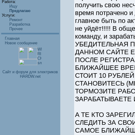
Работа:
получить свою несч
Ищу
Предлагаю
время потрачено и 
Услуги:
главное быть по ак
Ремонт
Разработка
не уйдёт!!!!! В об
Прочее
команду, и зарабат
Главная
УБЕДИТЕЛЬНАЯ П
Новое сообщение
ДАННОМ САЙТЕ ЕС
ПОСЛЕ РЕГИСТРА
БЛИЖАЙШЕЕ ВРЕМ
Cайт и форум для электриков
СТОИТ 10 РУБЛЕЙ
HARDW.net
СТАНОВИТЕСЬ (М
ТОРМОЗИТЕ РАБО
ЗАРАБАТЫВАЕТЕ 
A ТЕ КТО ЗАРЕГИ
СЛЕДИТЬ ЗА СВО
САМОЕ БЛИЖАЙШ