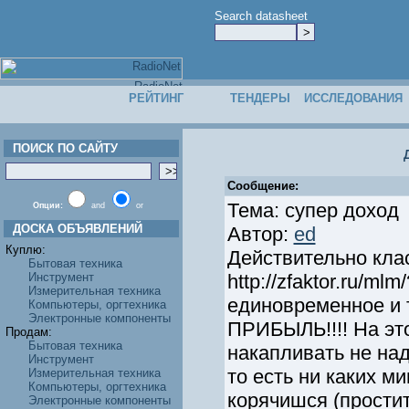
Search datasheet
РЕЙТИНГ
ТЕНДЕРЫ
ИССЛЕДОВАНИЯ
ПОИСК ПО САЙТУ
Сообщение:
Тема: супер доход
Опции:
and
or
ДОСКА ОБЪЯВЛЕНИЙ
Автор:
ed
Куплю:
Действительно кла
Бытовая техника
Инструмент
http://zfaktor.ru/ml
Измерительная техника
единовременное и 
Компьютеры, оргтехника
Электронные компоненты
ПРИБЫЛЬ!!!! На это
Продам:
Бытовая техника
накапливать не на
Инструмент
то есть ни каких м
Измерительная техника
Компьютеры, оргтехника
корячишся (простит
Электронные компоненты