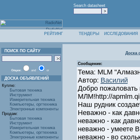
Search datasheet
РЕЙТИНГ
ТЕНДЕРЫ
ИССЛЕДОВАНИЯ
ПОИСК ПО САЙТУ
Доска 
Сообщение:
Тема: MLM "Алмазн
Опции:
and
or
ДОСКА ОБЪЯВЛЕНИЙ
Автор:
Василий
Куплю:
Добро пожаловать 
Бытовая техника
Инструмент
МЛМ!http://apmlm.qi
Измерительная техника
Наш рудник создает
Компьютеры, оргтехника
Электронные компоненты
Неважно - как давн
Продам:
Бытовая техника
неважно - как давн
Инструмент
неважно - умеете В
Измерительная техника
Компьютеры, оргтехника
неважно - во сколь
Электронные компоненты