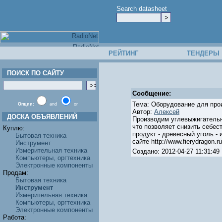
Search datasheet
РЕЙТИНГ
ТЕНДЕРЫ
ПОИСК ПО САЙТУ
Сообщение:
Тема: Оборудование для про
Опции:
and
or
Автор:
Алексей
ДОСКА ОБЪЯВЛЕНИЙ
Производим углевыжигательны
что позволяет снизить себес
Куплю:
продукт - древесный уголь -
Бытовая техника
сайте http://www.fierydragon.ru
Инструмент
Измерительная техника
Создано: 2012-04-27 11:31:
Компьютеры, оргтехника
Электронные компоненты
Продам:
Бытовая техника
Инструмент
Измерительная техника
Компьютеры, оргтехника
Электронные компоненты
Работа: