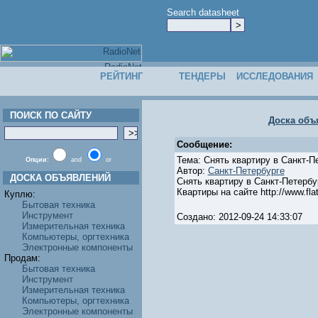
Search datasheet
РЕЙТИНГ
ТЕНДЕРЫ
ИССЛЕДОВАНИЯ
ПОИСК ПО САЙТУ
Доска объ
Сообщение:
Тема: Снять квартиру в Санкт-П
Опции:
and
or
Автор:
Санкт-Петербурге
ДОСКА ОБЪЯВЛЕНИЙ
Снять квартиру в Санкт-Петербур
Квартиры на сайте http://www.flat
Куплю:
Бытовая техника
Инструмент
Создано: 2012-09-24 14:33:07
Измерительная техника
Компьютеры, оргтехника
Электронные компоненты
Продам:
Бытовая техника
Инструмент
Измерительная техника
Компьютеры, оргтехника
Электронные компоненты