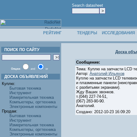
Search datasheet
РЕЙТИНГ
ТЕНДЕРЫ
ИССЛЕДОВАНИЯ
ПОИСК ПО САЙТУ
Доска объ
Сообщение:
Тема: Куплю на запчасти LCD т
Опции:
and
or
Автор:
Анатолий Ильяхов
ДОСКА ОБЪЯВЛЕНИЙ
Куплю на запчасти LCD телевиз
и плазменные панели (неисправ
Куплю:
с разбитыми экранами).
Бытовая техника
Жду Ваших звонков.
Инструмент
т.(044) 227-74-51,
Измерительная техника
(067) 283-90-90.
Компьютеры, оргтехника
Анатолий.
Электронные компоненты
Продам:
Создано: 2012-10-23 16:09:20
Бытовая техника
Инструмент
Измерительная техника
Компьютеры, оргтехника
Электронные компоненты