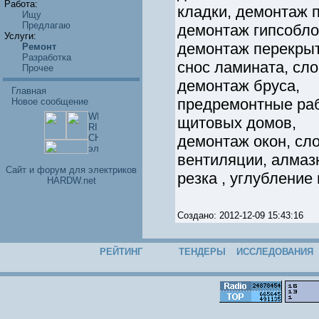
Работа:
кладки, демонтаж п
Ищу
Предлагаю
демонтаж гипсоблок
Услуги:
демонтаж перекрыт
Ремонт
Разработка
снос ламината, сло
Прочее
демонтаж бруса,
Главная
предремонтные раб
Новое сообщение
щитовых домов,
демонтаж окон, сло
вентиляции, алмаз
Cайт и форум для электриков
резка , углубление 
HARDW.net
Создано: 2012-12-09 15:43:16
РЕЙТИНГ
ТЕНДЕРЫ
ИССЛЕДОВАНИЯ