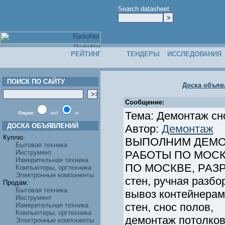
Search datasheet
РЕЙТИНГ
ТЕНДЕРЫ
ИССЛЕДОВАНИЯ
ПОИСК ПО САЙТУ
Доска объяв
Сообщение:
Тема: Демонтаж сн
Опции:
and
or
ДОСКА ОБЪЯВЛЕНИЙ
Автор:
Демонтаж
Куплю:
ВЫПОЛНИМ ДЕМО
Бытовая техника
Инструмент
РАБОТЫ ПО МОСК
Измерительная техника
ПО МОСКВЕ, РАЗР
Компьютеры, оргтехника
Электронные компоненты
стен, ручная разбо
Продам:
Бытовая техника
вывоз контейнерами
Инструмент
стен, снос полов,
Измерительная техника
Компьютеры, оргтехника
демонтаж потолков
Электронные компоненты