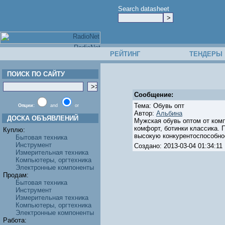
Search datasheet
РЕЙТИНГ
ТЕНДЕРЫ
ПОИСК ПО САЙТУ
Сообщение:
Тема: Обувь опт
Опции:
and
or
Автор:
Альбина
ДОСКА ОБЪЯВЛЕНИЙ
Мужская обувь оптом от комп
комфорт, ботинки классика. 
Куплю:
высокую конкурентоспособно
Бытовая техника
Инструмент
Создано: 2013-03-04 01:34:
Измерительная техника
Компьютеры, оргтехника
Электронные компоненты
Продам:
Бытовая техника
Инструмент
Измерительная техника
Компьютеры, оргтехника
Электронные компоненты
Работа: