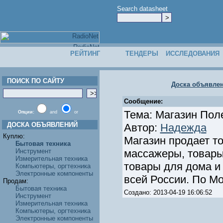
Search datasheet
РЕЙТИНГ
ТЕНДЕРЫ
ИССЛЕДОВАНИЯ
ПОИСК ПО САЙТУ
Доска объявле
Сообщение:
Тема: Магазин Пол
Опции:
and
or
ДОСКА ОБЪЯВЛЕНИЙ
Автор:
Надежда
Куплю:
Магазин продает т
Бытовая техника
Инструмент
массажеры, товары
Измерительная техника
товары для дома и
Компьютеры, оргтехника
Электронные компоненты
всей России. По Мо
Продам:
Бытовая техника
Создано: 2013-04-19 16:06:52
Инструмент
Измерительная техника
Компьютеры, оргтехника
Электронные компоненты