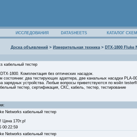
ИССЛЕДОВАНИЯ
DATASHEETS
КАТАЛОГ СХЕ
Доска объявлений
>
Измерительная техника
>
DTX-1800 Fluke 
ks кабельный тестер
DTX-1800. Комплектация без оптических насадок.
 состоянии: два тестирующих адаптера, две канальных насадки PLA-001
а зарядных устройства. Любые вопросы приветствуются по мэйл testerflu
абельный тестер, сертификация, СКС, кабель, тестер, тестирование
09
ия:
ke Networks кабельный тестер
 Цена 170т.р!
16 00:22:59
ke Networks кабельный тестер