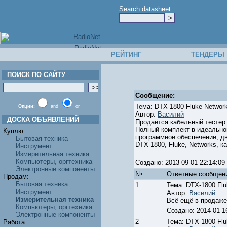
Search datasheet
РЕЙТИНГ
ТЕНДЕРЫ
ПОИСК ПО САЙТУ
Сообщение:
Тема: DTX-1800 Fluke Networ
Опции:
and
or
Автор:
Василий
ДОСКА ОБЪЯВЛЕНИЙ
Продаётся кабельный тестер 
Полный комплект в идеальном
Куплю:
программное обеспечение, дв
Бытовая техника
DTX-1800, Fluke, Networks, к
Инструмент
Измерительная техника
Компьютеры, оргтехника
Создано: 2013-09-01 22:14:
Электронные компоненты
№
Ответные cообщен
Продам:
Бытовая техника
1
Тема: DTX-1800 Flu
Инструмент
Автор:
Василий
Измерительная техника
Всё ещё в продаже!
Компьютеры, оргтехника
Создано: 2014-01-
Электронные компоненты
2
Тема: DTX-1800 Flu
Работа: