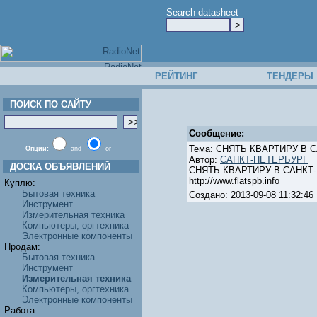
Search datasheet
РЕЙТИНГ
ТЕНДЕРЫ
ПОИСК ПО САЙТУ
Сообщение:
Тема: СНЯТЬ КВАРТИРУ В 
Опции:
and
or
Автор:
САНКТ-ПЕТЕРБУРГ
ДОСКА ОБЪЯВЛЕНИЙ
СНЯТЬ КВАРТИРУ В САНКТ-ПЕ
http://www.flatspb.info
Куплю:
Бытовая техника
Создано: 2013-09-08 11:32:
Инструмент
Измерительная техника
Компьютеры, оргтехника
Электронные компоненты
Продам:
Бытовая техника
Инструмент
Измерительная техника
Компьютеры, оргтехника
Электронные компоненты
Работа: