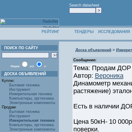
Search datasheet
РЕЙТИНГ
ТЕНДЕРЫ
ИССЛЕДОВАНИЯ
ПОИСК ПО САЙТУ
Доска объявлений
>
Измерит
Сообщение:
Тема: Продам ДОР
Опции:
and
or
ДОСКА ОБЪЯВЛЕНИЙ
Автор:
Вероника
Куплю:
Динамометр механи
Бытовая техника
Инструмент
растяжение) этало
Измерительная техника
Компьютеры, оргтехника
Электронные компоненты
Есть в наличии ДОР
Продам:
Бытовая техника
Инструмент
Цена 50кН- 10 000р
Измерительная техника
Компьютеры, оргтехника
поверки.
Электронные компоненты