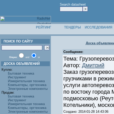
Search datasheet
РЕЙТИНГ
ТЕНДЕРЫ
ИССЛЕДОВАНИЯ
ПОИСК ПО САЙТУ
Доска объявлен
Сообщение:
Тема: Грузоперево
Опции:
and
or
ДОСКА ОБЪЯВЛЕНИЙ
Автор:
Дмитрий
Куплю:
Заказ грузоперевоз
Бытовая техника
Инструмент
грузчиками в режим
Измерительная техника
услуги автоперево
Компьютеры, оргтехника
Электронные компоненты
по востоку города 
Продам:
Бытовая техника
подмосковью (Реу
Инструмент
Котельники), моско
Измерительная техника
Компьютеры, оргтехника
Электронные компоненты
Создано: 2014-01-28 14:43:06