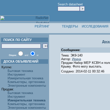
Search datasheet
РЕЙТИНГ
ТЕНДЕРЫ
ИССЛЕДОВАНИЯ
ПОИСК ПО САЙТУ
Доск
Сообщение:
Тема: ЭК9-140
Опции:
and
or
Автор:
Ирина
ДОСКА ОБЪЯВЛЕНИЙ
Продам Набор МЕР КСВН и полно
Крыму. Фото могу выслать.
Куплю:
Бытовая техника
Создано: 2014-02-11 00:32:46
Инструмент
Измерительная техника
Компьютеры, оргтехника
Электронные компоненты
Продам:
Бытовая техника
Инструмент
Измерительная техника
Компьютеры, оргтехника
Электронные компоненты