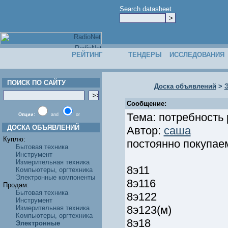
Search datasheet
РЕЙТИНГ
ТЕНДЕРЫ
ИССЛЕДОВАНИЯ
ПОИСК ПО САЙТУ
Доска объявлений
>
Сообщение:
Тема: потребность 
Опции:
and
or
ДОСКА ОБЪЯВЛЕНИЙ
Автор:
саша
Куплю:
постоянно покупае
Бытовая техника
Инструмент
Измерительная техника
8э11
Компьютеры, оргтехника
Электронные компоненты
8э116
Продам:
Бытовая техника
8э122
Инструмент
8э123(м)
Измерительная техника
Компьютеры, оргтехника
8э18
Электронные