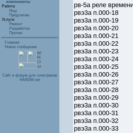
компоненты
рв-5а реле времен
Работа:
Ищу
рвэ3а п.000-18
Предлагаю
рвэ3а п.000-19
Услуги:
Ремонт
рвэ3а п.000-20
Разработка
Прочее
рвэ3а п.000-21
рвэ3а п.000-22
Главная
Новое сообщение
рвэ3а п.000-23
рвэ3а п.000-24
рвэ3а п.000-25
рвэ3а п.000-26
Cайт и форум для электриков
HARDW.net
рвэ3а п.000-27
рвэ3а п.000-28
рвэ3а п.000-29
рвэ3а п.000-30
рвэ3а п.000-31
рвэ3а п.000-32
рвэ3а п.000-33