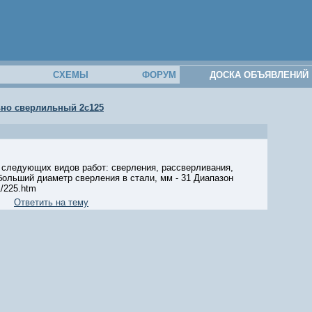
М
СХЕМЫ
ФОРУМ
ДОСКА ОБЪЯВЛЕНИЙ
ьно сверлильный 2с125
я следующих видов работ: сверления, рассверливания,
больший диаметр сверления в стали, мм - 31 Диапазон
/225.htm
Ответить на тему