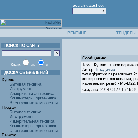
Search datasheet
РЕЙТИНГ
ТЕНДЕРЫ
ПОИСК ПО САЙТУ
Сообщение:
Тема: Куплю станок вертика
Опции:
and
or
Автор:
Владимир
ДОСКА ОБЪЯВЛЕНИЙ
www gigant-m ru реализует 2
зенкерования, зенкования, р
Куплю:
нарезаемых резьб - M5-M22. 
Бытовая техника
Инструмент
Создано: 2014-03-27 16:19:
Измерительная техника
Компьютеры, оргтехника
Электронные компоненты
Продам:
Бытовая техника
Инструмент
Измерительная техника
Компьютеры, оргтехника
Электронные компоненты
Работа: