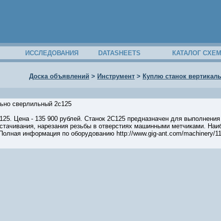
ИССЛЕДОВАНИЯ
DATASHEETS
КАТАЛОГ СХЕ
Доска объявлений
>
Инструмент
>
Куплю станок вертикал
льно сверлильный 2с125
с125. Цена - 135 900 рублей. Станок 2С125 предназначен для выполнени
астачивания, нарезания резьбы в отверстиях машинными метчиками. Наи
Полная информация по оборудованию http://www.gig-ant.com/machinery/11
34