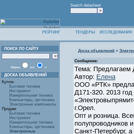
Search datasheet
РЕЙТИНГ
ТЕНДЕРЫ
ИССЛЕДОВАНИЯ
ПОИСК ПО САЙТУ
Доска объявлений
>
Электр
Сообщение:
Тема: Предлагаем 
Опции:
and
or
ДОСКА ОБЪЯВЛЕНИЙ
Автор:
Елена
Куплю:
ООО «РТК» предлаг
Бытовая техника
Инструмент
Д171-320. 2013 го
Измерительная техника
«Электровыпрямите
Компьютеры, оргтехника
Электронные компоненты
г.Орел.
Продам:
Бытовая техника
Опт и розница. Все
Инструмент
полупроводников и 
Измерительная техника
Компьютеры, оргтехника
Санкт-Петербург, 
Электронные