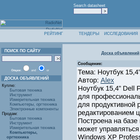
Search datasheet
РЕЙТИНГ
ТЕНДЕРЫ
ИССЛЕДОВАНИЯ
ПОИСК ПО САЙТУ
Доска объявлений
Сообщение:
Тема: Ноутбук 15,4”
Опции:
and
or
ДОСКА ОБЪЯВЛЕНИЙ
Автор:
Alex
Куплю:
Ноутбук 15,4” Dell
Бытовая техника
Инструмент
для профессиональ
Измерительная техника
для продуктивной 
Компьютеры, оргтехника
Электронные компоненты
редактированием 
Продам:
Бытовая техника
Построена на базе 
Инструмент
может управляться
Измерительная техника
Компьютеры,
Windows XP Profess
оргтехника