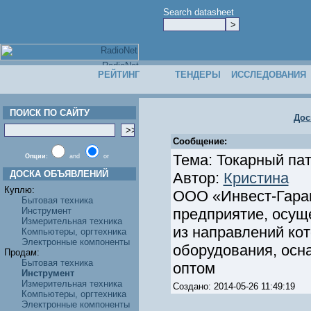
Search datasheet
РЕЙТИНГ
ТЕНДЕРЫ
ИССЛЕДОВАНИЯ
ПОИСК ПО САЙТУ
Дос
Сообщение:
Тема: Токарный па
Опции:
and
or
ДОСКА ОБЪЯВЛЕНИЙ
Автор:
Кристина
Куплю:
ООО «Инвест-Гаран
Бытовая техника
Инструмент
предприятие, осущ
Измерительная техника
из направлений ко
Компьютеры, оргтехника
Электронные компоненты
оборудования, осна
Продам:
Бытовая техника
оптом
Инструмент
Измерительная техника
Создано: 2014-05-26 11:49:19
Компьютеры, оргтехника
Электронные компоненты