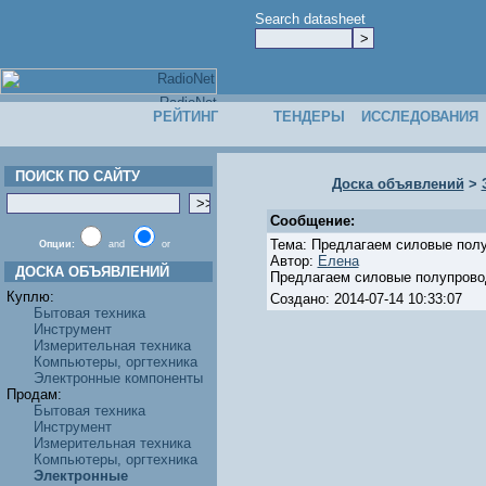
Search datasheet
РЕЙТИНГ
ТЕНДЕРЫ
ИССЛЕДОВАНИЯ
ПОИСК ПО САЙТУ
Доска объявлений
>
Сообщение:
Тема: Предлагаем силовые пол
Опции:
and
or
Автор:
Елена
ДОСКА ОБЪЯВЛЕНИЙ
Предлагаем силовые полупрово
Куплю:
Создано: 2014-07-14 10:33:07
Бытовая техника
Инструмент
Измерительная техника
Компьютеры, оргтехника
Электронные компоненты
Продам:
Бытовая техника
Инструмент
Измерительная техника
Компьютеры, оргтехника
Электронные