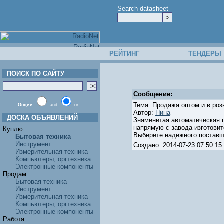
Search datasheet
РЕЙТИНГ
ТЕНДЕРЫ
ПОИСК ПО САЙТУ
Сообщение:
Тема: Продажа оптом и в розн
Опции:
and
or
Автор:
Нина
ДОСКА ОБЪЯВЛЕНИЙ
Знаменитая автоматическая п
напрямую с завода изготовит
Куплю:
Выберете надежного поставщи
Бытовая техника
Инструмент
Создано: 2014-07-23 07:50:
Измерительная техника
Компьютеры, оргтехника
Электронные компоненты
Продам:
Бытовая техника
Инструмент
Измерительная техника
Компьютеры, оргтехника
Электронные компоненты
Работа: