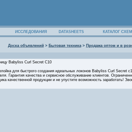
ИССЛЕДОВАНИЯ
DATASHEETS
КАТАЛОГ СХЕ
Доска объявлений
>
Бытовая техника
>
Продажа оптом и в розни
ицу Babyliss Curl Secret C10
лойка для быстрого создания идеальных локонов Babyliss Curl Secret c10
еля. Гарантия качества и сервисное обслуживание клиентов. Ограниченн
ка качественной продукции и не упустите возможность заработать! Звони
15