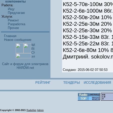
компоненты
К52-5-70в-100м 30%
Работа:
Ищу
К52-2-6в-1000м 86г.
Предлагаю
К52-2-50в-20м 10% 
Услуги:
Ремонт
К52-2-25в-30м 20% 
Разработка
Прочее
К52-2-25в-30м 20% 
К52-5-15в-33м 83г. 
Главная
Новое сообщение
К52-5-25в-22м 83г. 
К52-2-6в-80м 10% 8
Дмитриий. sokolov.
Cайт и форум для электриков
HARDW.net
Создано: 2015-06-02 07:50:53
РЕЙТИНГ
ТЕНДЕРЫ
ИССЛЕДОВАНИЯ
Copyright © 2002-2021
RadioNet
Admin